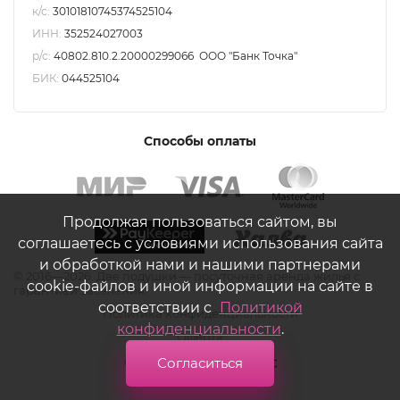
к/с:
30101810745374525104
ИНН:
352524027003
р/с:
40802.810.2.20000299066 ООО "Банк Точка"
БИК:
044525104
Способы оплаты
Продолжая пользоваться сайтом, вы
соглашаетесь с условиями использования сайта
и обработкой нами и нашими партнерами
©
2016—2026. Две подушки — посуточная аренда жилья с
cookie-файлов и иной информации на сайте в
гарантией заселения.
соответствии с
Политикой
Политика конфиденциальности
конфиденциальности
.
Оферта
Согласиться
Создание сайта