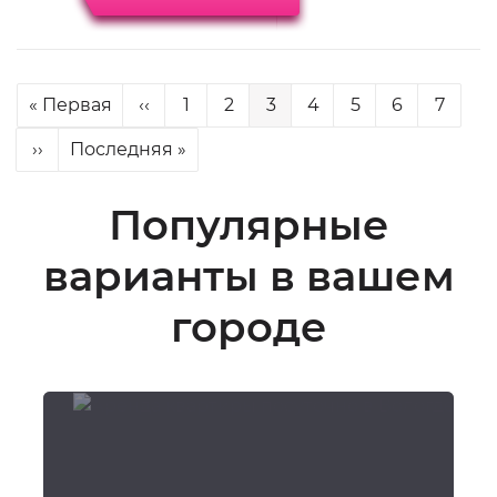
Нумерация
Первая
« Первая
Предыдущая
‹‹
Page
1
Page
2
Текущая
3
Page
4
Page
5
Page
6
Page
7
страниц
страница
страница
страница
Следующая
››
Последняя
Последняя »
страница
страница
Популярные
варианты в вашем
городе