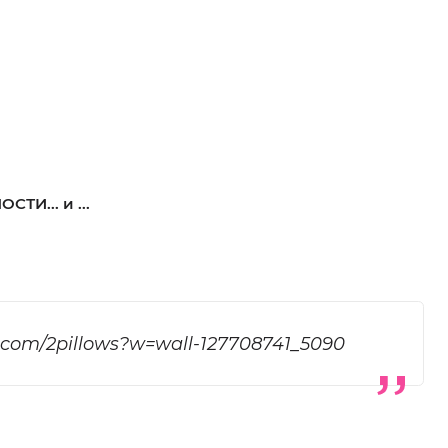
И... и ...
k.com/2pillows?w=wall-127708741_5090