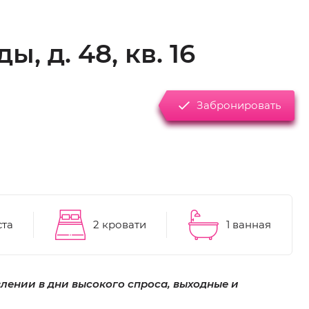
, д. 48, кв. 16
Забронировать
ста
2 кровати
1 ванная
влении в дни высокого спроса, выходные и