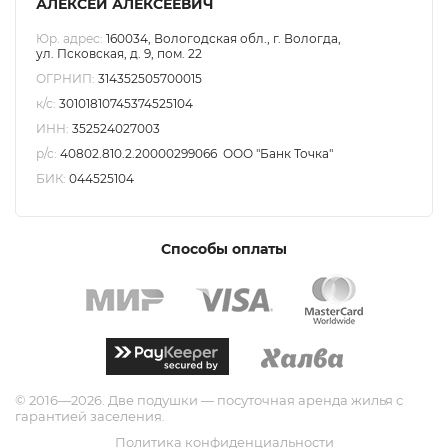
АЛЕКСЕЙ АЛЕКСЕЕВИЧ
64
Юр. адрес:
160034, Вологодская обл., г. Вологда,
ул. Псковская, д. 9, пом. 22
г.
ОГРНИП:
314352505700015
Вологда,
к/с:
30101810745374525104
ул.
ИНН:
352524027003
Галкинская,
р/с:
40802.810.2.20000299066 ООО "Банк Точка"
д.
БИК:
044525104
46,
кв.
64
Способы оплаты
Квартира
в
городе
Вологда
©
2016—2026. Две подушки — посуточная аренда жилья с
на
гарантией заселения.
Политика конфиденциальности