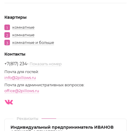
Квартиры
Квартира
комнатные
1
комнатные
2
в
комнатные и больше
3
городе
Контакты
Вологда
+7(817) 234
-
Показать номер
на
Почта для гостей:
info@2pillows.ru
ул.
Почта для административных вопросов:
Галкинская,
office@2pillows.ru
д.
46,
Реквизиты
кв.
Индивидуальный предприниматель ИВАНОВ